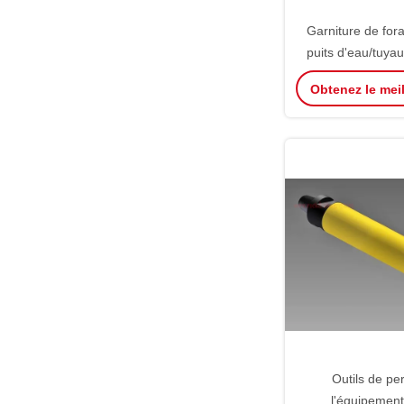
Garniture de for
puits d'eau/tuyau
ISO9001 carbon
Obtenez le meil
Outils de pe
l'équipemen