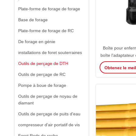
Plate-forme de forage de forage
Base de forage
Plate-forme de forage de RC
De forage en génie
Boîte pour enfer
installations de foret souterraines
boîte l'adaptateur
de Rod de perceuse
Outils de perçage de DTH
Obtenez le meil
pour vers le bas l
Outils de perçage de RC
forage de
Pompe à boue de forage
Outils de perçage de noyau de
diamant
Outils de perçage de puits d'eau
compresseur d'air portatif de vis
Foret Rods de roche