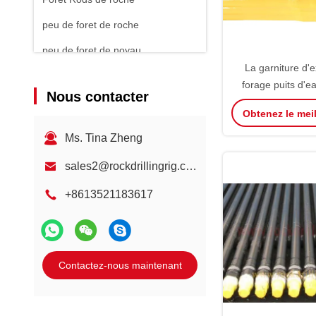
peu de foret de roche
peu de foret de noyau
La garniture d'e
Foret de roche pneumatique
forage puits d'e
Nous contacter
Chargeur de roche
adapté la couleur 
Obtenez le meil
client dans le 
pétro
Ms. Tina Zheng
sales2@rockdrillingrig.com
+8613521183617
Contactez-nous maintenant