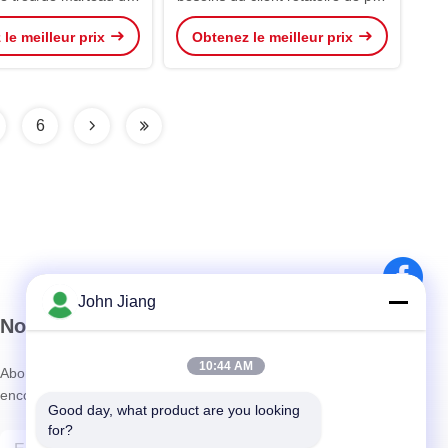
 la construction de
de perceuse de la perceuse de
le meilleur prix
Obtenez le meilleur prix
extraction
marteau de pile de Drlling/DTH
6
John Jiang
Notre newsletter
10:44 AM
Abonnez-vous à notre newsletter pour des réductions et plus
encore.
Good day, what product are you looking 
for?