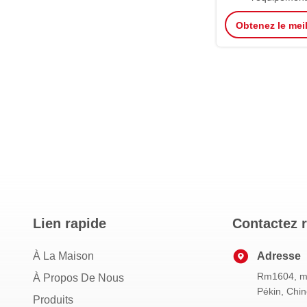
forage/ancrant 
Obtenez le meil
élevé d'outils
Lien rapide
Contactez 
À La Maison
Adresse
Rm1604, man
À Propos De Nous
Pékin, Chi
Produits