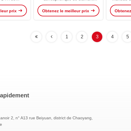
le rendement
superbe de JCDRILL haut 4
Dth pour
leur prix
Obtenez le meilleur prix
Obtenez 
 de perçage
pouces pour le trou Drlling de
granit
1
2
3
4
5
rapidement
oir 2, n° A13 rue Beiyuan, district de Chaoyang,
ne