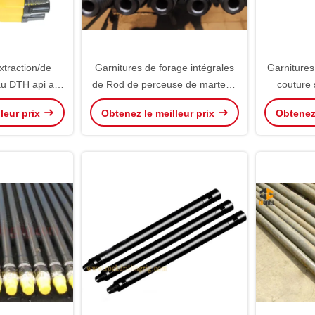
xtraction/de
Garnitures de forage intégrales
Garnitures
au DTH api a
de Rod de perceuse de marteau
couture 
aux besoins du
de D34mm L1600mm Jack pour
perçage 
leur prix
Obtenez le meilleur prix
Obtenez 
gisement de
la foreuse
le