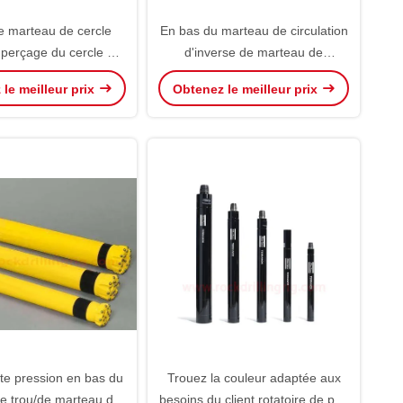
e marteau de cercle
En bas du marteau de circulation
e perçage du cercle 90
d'inverse de marteau de
 bas de la couleur
perceuse des outils de perçage
le meilleur prix
Obtenez le meilleur prix
ux besoins du client
du trou DTH RC
marteau de trou
e pression en bas du
Trouez la couleur adaptée aux
e trou/de marteau de
besoins du client rotatoire de peu