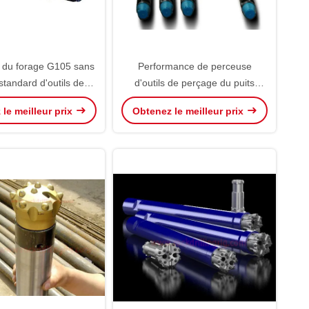
 du forage G105 sans
Performance de perceuse
standard d'outils de
d'outils de perçage du puits
d'api 5DP DTH pour
d'eau DTH haute de tuyau plat
le meilleur prix
Obtenez le meilleur prix
l'huile Wells
externe de tige