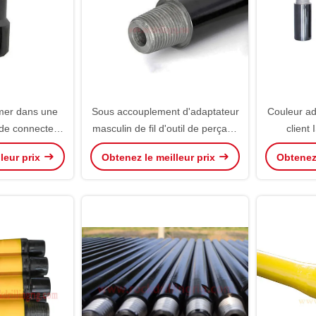
mer dans une
Sous accouplement d'adaptateur
Couleur ad
 de connecteur
masculin de fil d'outil de perçage
client
 de fil de Pin
de l'adaptateur DTH de Rod de
précision 
leur prix
Obtenez le meilleur prix
Obtenez 
a garniture de
perceuse
Drll
 trou