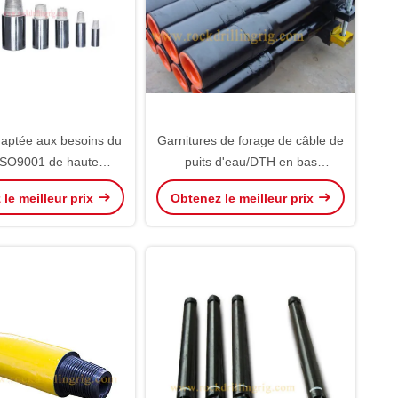
aptée aux besoins du
Garnitures de forage de câble de
 ISO9001 de haute
puits d'eau/DTH en bas
d'outils de perçage de
performance de garniture de
le meilleur prix
Obtenez le meilleur prix
ing DTH de trou
forage de trou de la haute