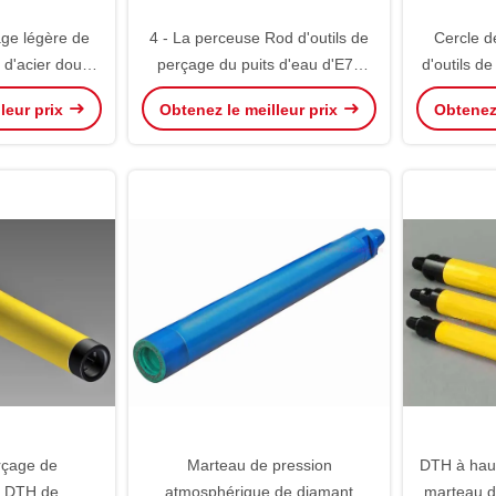
age légère de
4 - La perceuse Rod d'outils de
Cercle d
 d'acier doux
perçage du puits d'eau d'E75
d'outils d
e de soudure
S135 de 1/2 » DTH avec
DTH en
leur prix
Obtenez le meilleur prix
Obtenez 
NC31/NC35/NC38 joint
adaptée a
par 
rçage de
Marteau de pression
DTH à haut
t DTH de
atmosphérique de diamant
marteau d