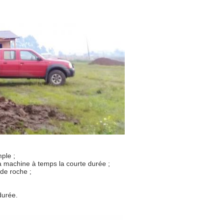
ple ;
a machine à temps la courte durée ;
 de roche ;
durée.