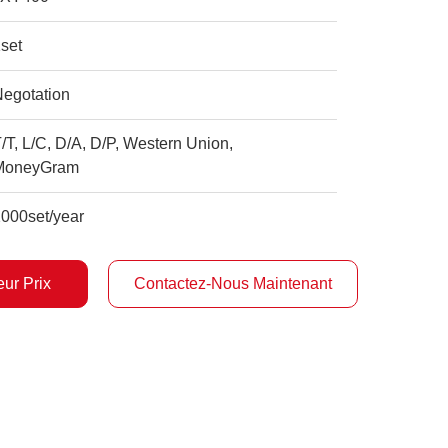
set
Negotation
/T, L/C, D/A, D/P, Western Union,
MoneyGram
2000set/year
ur Prix
Contactez-Nous Maintenant