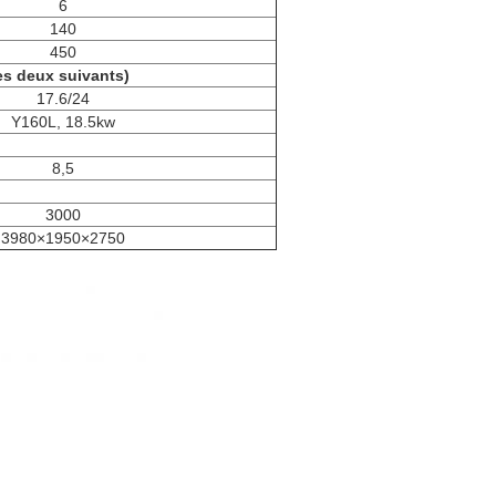
6
140
450
es deux suivants)
17.6/24
Y160L, 18.5kw
8,5
3000
3980×1950×2750