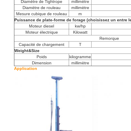
Diamètre de Tightrope
millimètre
Diamètre de rouleau
millimètre
Mesure cubique de rouleau
m
Puissance de plate-forme de forage (choisissez un entre l
Moteur diesel
kw/hp
Moteur électrique
Kilowatt
Remorque
Capacité de chargement
T
Weight&Size
Poids
kilogramme
Dimension
millimètre
Application