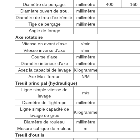
Diamètre de perçage.
millimètre
400
160
Diamètre ouvert de trou.
millimètre
Diamètre de trou d'extrémité.
millimètre
Tige de perçage
millimètre
Angle de forage
Axe rotatoire
Vitesse en avant d'axe
r/min
Vitesse inverse d'axe
r/min
Course d'axe
millimètre
Diamètre intérieur d'axe
millimètre
Axez la capacité de levage
Kilogramme
Axe Max.Torque
N/M
Treuil principal (hydraulique)
Ligne simple vitesse de
m/s
levage
Diamètre de Tightrope
millimètre
Ligne simple capacité de
Kilogramme
levage de grue
Diamètre de rouleau
millimètre
Mesure cubique de rouleau
m
Treuil d'outils