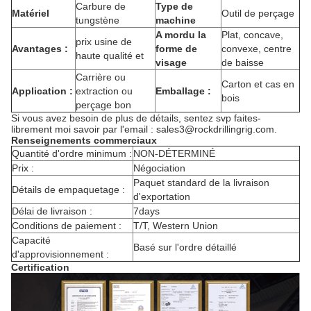
Carbure de
Type de
Matériel
Outil de perçage
tungstène
machine
A mordu la
Plat, concave,
prix usine de
Avantages :
forme de
convexe, centre
haute qualité et
visage
de baisse
Carrière ou
Carton et cas en
Application :
extraction ou
Emballage :
bois
perçage bon
Si vous avez besoin de plus de détails, sentez svp faites-
librement moi savoir par l'email : sales3@rockdrillingrig.com.
Renseignements commerciaux
Quantité d'ordre minimum :
NON-DÉTERMINÉ
Prix :
Négociation
Paquet standard de la livraison
Détails de empaquetage :
d'exportation
Délai de livraison :
7days
Conditions de paiement :
T/T, Western Union
Capacité
Basé sur l'ordre détaillé
d'approvisionnement :
Certification