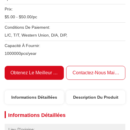
Prix:
$5.00 - $50.00/pc
Conditions De Paiement:
L/C, T/T, Western Union, D/A, D/P,
Capacité À Fournir:
1000000pcs/year
Obtenez Le Meilleur Prix
Contactez-Nous Maintenant
Informations Détaillées
Description Du Produit
Informations Détaillées
Lieu D'origine: