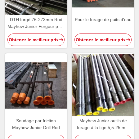
DTH forgé 76-273mm Rod
Pour le forage de puits d'eau
Mayhew Junior Forgeur pour
opérations de forage en
Obtenez le meilleur prix
Obtenez le meilleur prix
profondeur
Soudage par friction
Mayhew Junior outils de
Mayhew Junior Drill Rod
forage à la tige 5,5-25 mm
pour les équipements de
pour la machine de forage