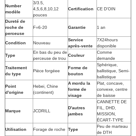
3/3.5,
Number
4,5,6,8,10,12
Certification
CE D'OIN
modèle
pouces
Dureté de
roche de
F=6-20
Garantie
1 an
perceuse
Service
7X24hours
Condition
Nouveau
après-vente
disponible
En bas du peu de
Comme
Type
Couleur
perceuse de trou
demande
Sphérique,
Traitement
Forme de
Pièce forgéee
ballistique, Semi-
du type
bouton
ballistique
A mordu la
Plat, concave,
Point
Hebei, Chine
forme de
convexe, centre
d'origine
(continent)
visage
de baisse
CANNETTE DE
D'autres
FIL, DHD,
Marque
JCDRILL
jambes
MISSION,
ÉCART-TYPE
Peu de marteau
Utilisation
Forage de roche
Type
de DTH