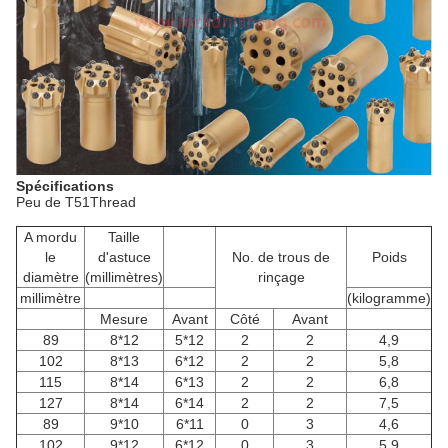
Spécifications
Peu de T51Thread
A mordu
Taille
le
d'astuce
No. de trous de
Poids
diamètre
(millimètres)
rinçage
millimètre
(kilogramme)
Mesure
Avant
Côté
Avant
89
8*12
5*12
2
2
4,9
102
8*13
6*12
2
2
5,8
115
8*14
6*13
2
2
6,8
127
8*14
6*14
2
2
7,5
89
9*10
6*11
0
3
4,6
102
9*12
6*12
0
3
5,9