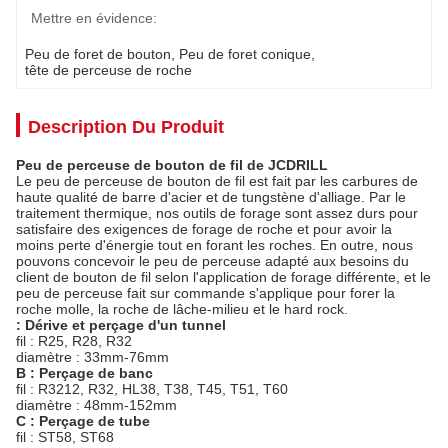
Mettre en évidence:
Peu de foret de bouton
, 
Peu de foret conique
, 
tête de perceuse de roche
Description Du Produit
Peu de perceuse de bouton de fil de JCDRILL
Le peu de perceuse de bouton de fil est fait par les carbures de
haute qualité de barre d'acier et de tungstène d'alliage. Par le
traitement thermique, nos outils de forage sont assez durs pour
satisfaire des exigences de forage de roche et pour avoir la
moins perte d'énergie tout en forant les roches. En outre, nous
pouvons concevoir le peu de perceuse adapté aux besoins du
client de bouton de fil selon l'application de forage différente, et le
peu de perceuse fait sur commande s'applique pour forer la
roche molle, la roche de lâche-milieu et le hard rock.
: Dérive et perçage d'un tunnel
fil : R25, R28, R32
diamètre : 33mm-76mm
B : Perçage de banc
fil : R3212, R32, HL38, T38, T45, T51, T60
diamètre : 48mm-152mm
C : Perçage de tube
fil : ST58, ST68