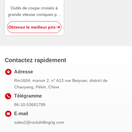
Outils de coupe croisés à
grande vitesse coniques par
12° de carbure de tungstène
Obtenez le meilleur prix
de peu de perceuse de
roche
Contactez rapidement
Adresse
Rm1604, manoir 2, n° A13 rue Beiyuan, district de
Chaoyang, Pékin, Chine
Télégramme
86-10-53681788
E-mail
sales2@rockdrillingrig.com