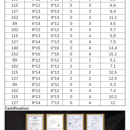
115
9*12
9*12
0
3
6,6
127
9*13
9*13
0
3
8,4
152
9*14
9*14
0
3
11,1
89
6*14
4*12
0
3
4,5
102
8*13
6*12
0
4
5,7
115
8*13
6*13
0
4
6,8
127
8*14
7*13
0
4
7,5
140
8*16
6*16
0
4
14,4
152
8*16
7*16
0
4
15,1
89
8*12
5*12
2
2
5,1
102
8*13
6*12
2
2
7,1
115
8*14
6*13
2
2
10,5
127
8*14
6*14
2
2
12,5
89
8*12
6*11
0
4
5,3
102
8*13
6*12
0
4
7,4
115
8*13
6*13
0
4
10,2
127
8*14
7*13
0
4
12
Certification