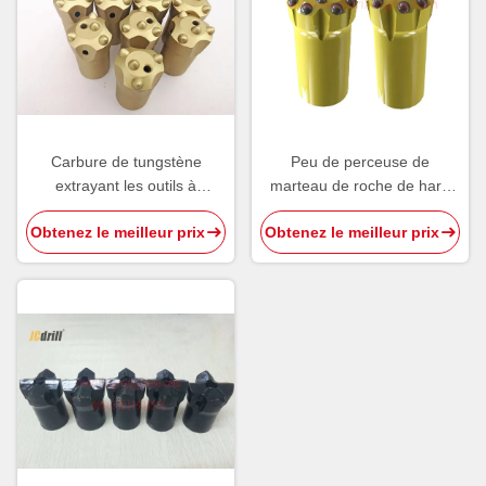
Carbure de tungstène
Peu de perceuse de
extrayant les outils à
marteau de roche de hard
pastilles coniques par H22
rock de fil de T38 R38/outil à
Obtenez le meilleur prix
Obtenez le meilleur prix
pastilles d'insertion de
carbure perçage de banc