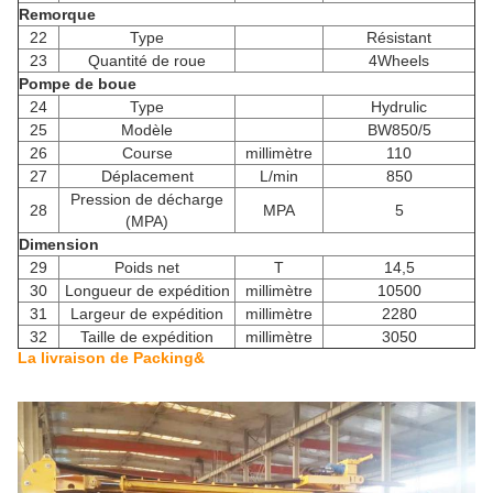
Remorque
22
Type
Résistant
23
Quantité de roue
4Wheels
Pompe de boue
24
Type
Hydrulic
25
Modèle
BW850/5
26
Course
millimètre
110
27
Déplacement
L/min
850
Pression de décharge
28
MPA
5
(MPA)
Dimension
29
Poids net
T
14,5
30
Longueur de expédition
millimètre
10500
31
Largeur de expédition
millimètre
2280
32
Taille de expédition
millimètre
3050
La livraison de Packing&