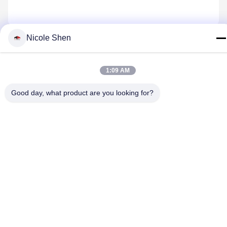
Nicole Shen
Nous Contacter
1:09 AM
Politique de confidentialité
|
Plan du site
| La Chine est bonne.
Good day, what product are you looking for?
Qualité installation de forage de roche Le fournisseur. 2018-2026
Beijing Jincheng Mining Technology Co., Ltd. Tout. Les droits sont
réservés.