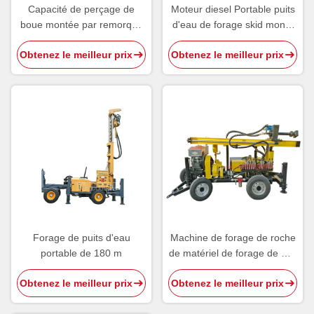
Capacité de perçage de
Moteur diesel Portable puits
boue montée par remorque
d'eau de forage skid monté
de la foreuse de puits d'eau
rotatif 180m
Obtenez le meilleur prix
Obtenez le meilleur prix
de rendement élevé 400m
Forage de puits d'eau
Machine de forage de roche
portable de 180 m
de matériel de forage de Dth
de 4 roues pour le puits
Obtenez le meilleur prix
Obtenez le meilleur prix
d'eau de 110m