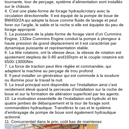
tournante, tour de perçage, système d'alimentation sont installés
sur le châssis.
4. C'est une plate-forme de forage hydraulicrotary avec la
circulation directionnelle. Il est équipé de la pompe de boue de
BW450/2A qui adopte la boue comme fluide de lavage et peut
forer sur l'argile, le sable et la roche si elle est équipée du peu de
forage approprié.
5. La puissance de la plate-forme de forage vient d'un Cummins
Engine, 132kw Cummins Engine conduit la pompe à plongeur à
haute pression de grand déplacement et il est caractérisé par
dynamique puissante et représentation stable.
6. La tête rotatoire, ont la vitesse deux, la vitesse de rotation est
ajustement stepless de 0-80 and160rpm et le couple rotatoire est
6500-13000Nm.
7. La force de traction peut être réglée et commandée, qui
adaptent la machine au perçage de trou profond.
8. Il peut installer un générateur qui est commode à la soudure
ou illumine pour le travail la nuit.
9. Le treuil principal sont disponible sur l'installation ainsi c'est
rendement élevé quand la perceuse d'installation sur la roche de
boue et sur la formation de altération superficiel par les agents.
10. La motivation essentielle de l'installation est hydrulic et les
quatre jambes de débarquement et la tour de forage sont
commandées hydraulique. Transférez le cas et le système
d'embrayage de pompe de boue sont également hydraulique
actionné.
11. Concurrentiel dans le prix, coût bas de maintenez.