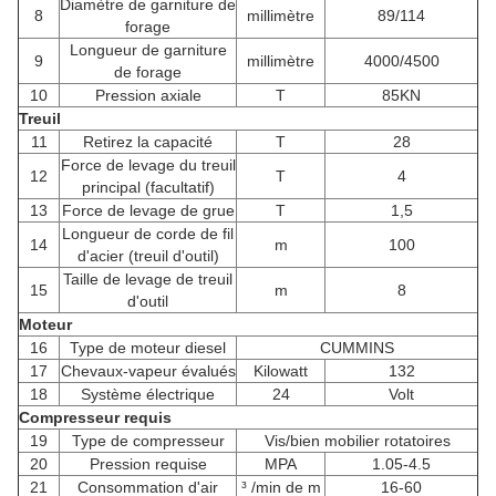
Diamètre de garniture de
8
millimètre
89/114
forage
Longueur de garniture
9
millimètre
4000/4500
de forage
10
Pression axiale
T
85KN
Treuil
11
Retirez la capacité
T
28
Force de levage du treuil
12
T
4
principal (facultatif)
13
Force de levage de grue
T
1,5
Longueur de corde de fil
14
m
100
d'acier (treuil d'outil)
Taille de levage de treuil
15
m
8
d'outil
Moteur
16
Type de moteur diesel
CUMMINS
17
Chevaux-vapeur évalués
Kilowatt
132
18
Système électrique
24
Volt
Compresseur requis
19
Type de compresseur
Vis/bien mobilier rotatoires
20
Pression requise
MPA
1.05-4.5
21
Consommation d'air
³ /min de m
16-60