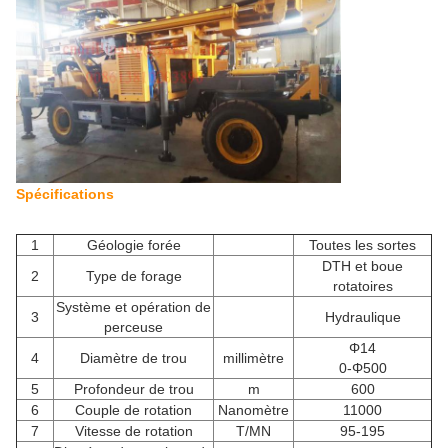
Spécifications
1
Géologie forée
Toutes les sortes
DTH et boue
2
Type de forage
rotatoires
Système et opération de
3
Hydraulique
perceuse
Φ14
4
Diamètre de trou
millimètre
0-Φ500
5
Profondeur de trou
m
600
6
Couple de rotation
Nanomètre
11000
7
Vitesse de rotation
T/MN
95-195