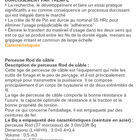
DURCISSEMENT PAR TREMPE
• La recherche, le développement et faire un essai pratique
significatifs a eu comme conséquence un processus durcissant
qui est inégalé dans le marché
• La crête de fil de Pin est durcie au nominal 55 HRc pour
éliminer l'usage préjudiciable de “adhérence”
• Élimine le transfert du matériel d'usage dans les deux sens qui
est ce qui se produit entre les fils de la dureté égale, menant au
grippage irritant et commun de large échelle
Caractéristiques
Perceuse Rod de câble
Description de perceuse Rod de câble :
Cette tige de perceuse de câble est l'équipement qui relie les
outils de forage et le peu de perçage, et il est principalement
employé pour transmettre la puissance. Il se compose
principalement d'un corps de tuyauterie et de deux extrémités de
fil.
La tige de perceuse de câble comporte la bonne résistance à
l'usure, la capacité optimale de résistance à la traction et la
bonne propriété de torsion.
Pour ce qui concerne l'emballage, il est empaqueté par des
ceintures de fer.
Le Bq a empaqueté des caractéristiques (ceinture en acier) :
perceuse Rod (37 morceaux) de 3.0m/10ft Bq
Dimensions (L×W×H) : 3.0×0.4×0.4
Volume : 0,5 m3