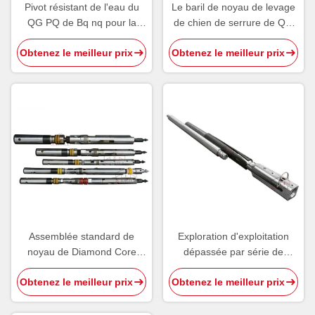
Pivot résistant de l'eau du
Le baril de noyau de levage
QG PQ de Bq nq pour la
de chien de serrure de QG
plate-forme de forage
Pq Ezy d'Aq Bq nq a
Obtenez le meilleur prix
Obtenez le meilleur prix
dépassé
Assemblée standard de
Exploration d'exploitation
noyau de Diamond Core
dépassée par série de
Drilling Tools Overshot de
Diamond Core Drilling Tools
Obtenez le meilleur prix
Obtenez le meilleur prix
câble d'Aq
For d'Assemblée de Q