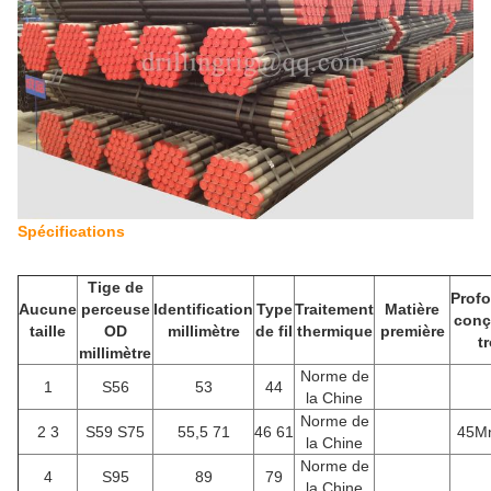
Spécifications
Tige de
Prof
Aucune
perceuse
Identification
Type
Traitement
Matière
conç
taille
OD
millimètre
de fil
thermique
première
t
millimètre
Norme de
1
S56
53
44
la Chine
Norme de
2 3
S59 S75
55,5 71
46 61
45M
la Chine
Norme de
4
S95
89
79
la Chine