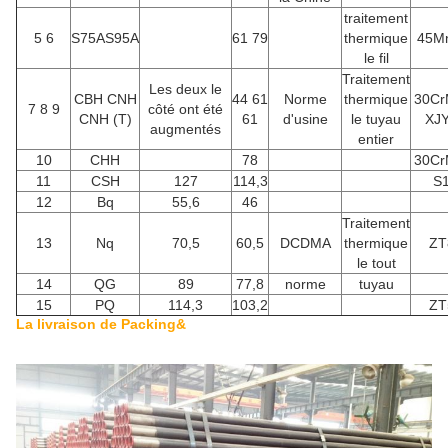
traitement
5 6
S75AS95A
61 79
thermique
45M
le fil
Traitement
Les deux le
CBH CNH
44 61
Norme
thermique
30Cr
7 8 9
côté ont été
CNH (T)
61
d'usine
le tuyau
XJ
augmentés
entier
10
CHH
78
30Cr
11
CSH
127
114,3
S
12
Bq
55,6
46
Traitement
13
Nq
70,5
60,5
DCDMA
thermique
ZT
le tout
14
QG
89
77,8
norme
tuyau
15
PQ
114,3
103,2
ZT
La livraison de Packing&