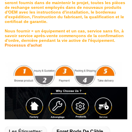
seront fournis dans de maintenir le projet, toutes les pièces
de rechange seront employés dans de nouveaux produits
d'OEM avec les instructions d'installation, le bordereau
d'expédition, l'instruction du fabricant, la qualification et le
certificat de garantie.
Nous fournir « un équipement et un cas, service sans fin, à
savoir service après-vente commençons de la confirmation
d'ordre, dernière pendant la vie active de l'équipement.
Processus d'achat
l'as a placé Diamond Hard Rock Stratum naturel
Les Étiquettes:
Foret Rods De Câble